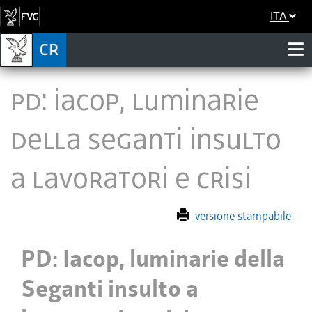
ITA
PD: Iacop, luminarie
della Seganti insulto
a lavoratori e crisi
versione stampabile
PD: Iacop, luminarie della
Seganti insulto a