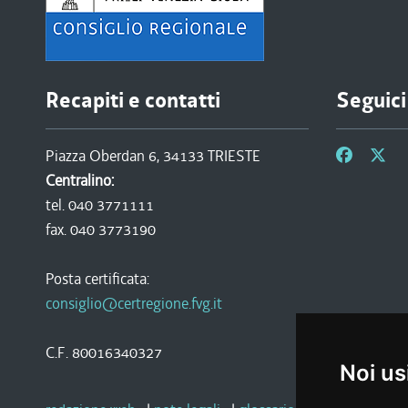
Recapiti e contatti
Seguici
Piazza Oberdan 6, 34133 TRIESTE
Centralino:
tel. 040 3771111
fax. 040 3773190
Posta certificata:
consiglio@certregione.fvg.it
C.F. 80016340327
Noi us