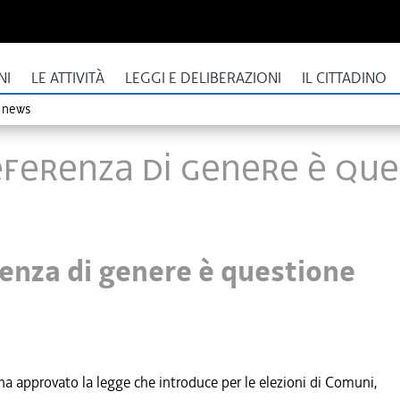
NI
LE ATTIVITÀ
LEGGI E DELIBERAZIONI
IL CITTADINO
o news
ferenza di genere è ques
enza di genere è questione
 approvato la legge che introduce per le elezioni di Comuni,