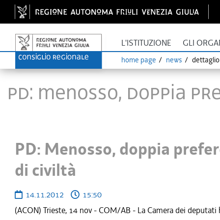
L'ISTITUZIONE
GLI ORGA
home page
news
dettagli
PD: Menosso, doppia pre
PD: Menosso, doppia prefer
di civiltà
14.11.2012
15:50
(ACON) Trieste, 14 nov - COM/AB - La Camera dei deputati ha