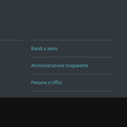
Bandi e avvisi
Amministrazione trasparente
Persone e Uffici
Sala Tiziano Tessitori