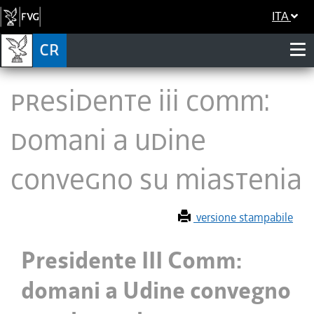
ITA
Presidente III Comm:
domani a Udine
convegno su miastenia
versione stampabile
Presidente III Comm:
domani a Udine convegno