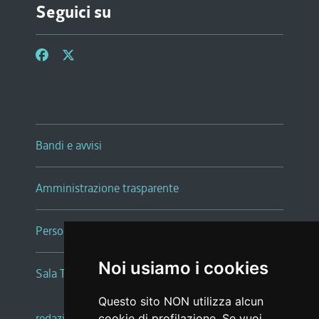
Seguici su
Bandi e avvisi
Amministrazione trasparente
Persone e Uffici
Noi usiamo i cookies
Sala Tiziano Tessitori
Questo sito NON utilizza alcun
redazione web
|
note legali
|
glossario
cookie di profilazione. Se vuoi