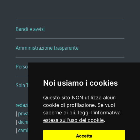
Bandi e avvisi
Amministrazione trasparente
Persone e Uffici
Noi usiamo i cookies
Sala Tiziano Tessitori
Questo sito NON utilizza alcun
redazione web
|
note legali
|
glossario
cookie di profilazione. Se vuoi
saperne di più leggi l'
informativa
|
privacy
|
social media policy
estesa sull'uso dei cookie
.
|
dichiarazione di accessibilità
|
feedback
|
cambio preferenze cookie
Accetta