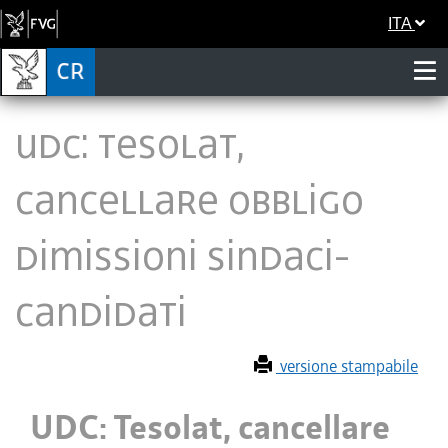
ITA
UDC: Tesolat,
cancellare obbligo
dimissioni sindaci-
candidati
versione stampabile
UDC: Tesolat, cancellare