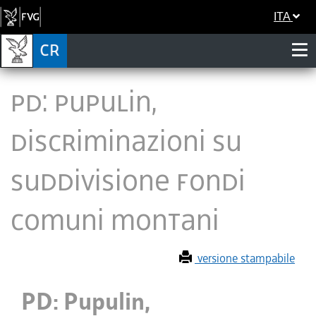
ITA
PD: Pupulin,
discriminazioni su
suddivisione fondi
Comuni montani
versione stampabile
PD: Pupulin,