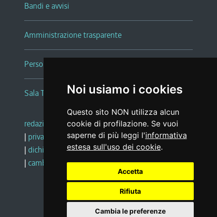
Bandi e avvisi
Amministrazione trasparente
Persone e Uffici
Noi usiamo i cookies
Sala Tiziano Tessitori
Questo sito NON utilizza alcun
redazione web
|
note legali
|
glossario
cookie di profilazione. Se vuoi
saperne di più leggi l'
informativa
|
privacy
|
social media policy
estesa sull'uso dei cookie
.
|
dichiarazione di accessibilità
|
feedback
|
cambio preferenze cookie
Accetta
Rifiuta
Realizzato da
Cambia le preferenze