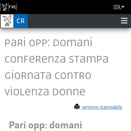
ITA
Pari opp: domani
conferenza stampa
Giornata contro
violenza donne
versione stampabile
Pari opp: domani