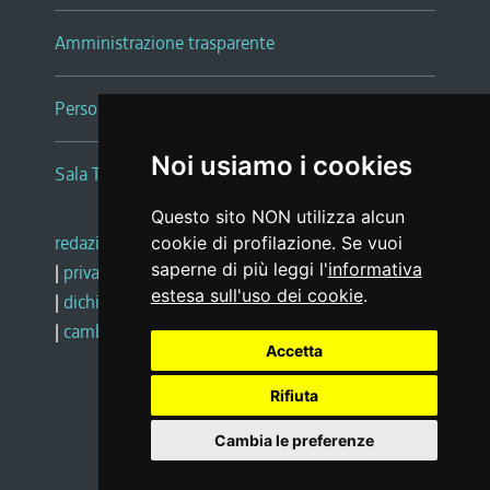
Amministrazione trasparente
Persone e Uffici
Noi usiamo i cookies
Sala Tiziano Tessitori
Questo sito NON utilizza alcun
redazione web
|
note legali
|
glossario
cookie di profilazione. Se vuoi
saperne di più leggi l'
informativa
|
privacy
|
social media policy
estesa sull'uso dei cookie
.
|
dichiarazione di accessibilità
|
feedback
|
cambio preferenze cookie
Accetta
Rifiuta
Realizzato da
Cambia le preferenze