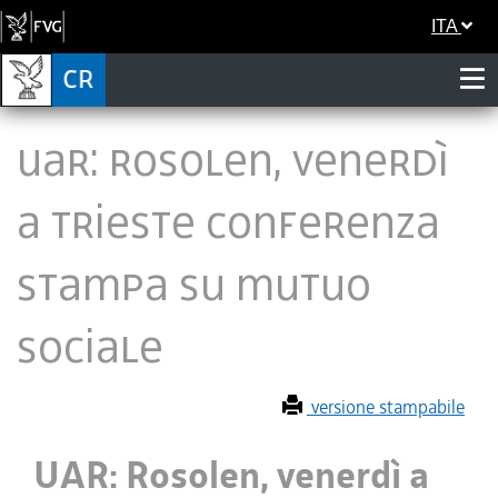
ITA
UAR: Rosolen, venerdì
a Trieste conferenza
stampa su mutuo
sociale
versione stampabile
UAR: Rosolen, venerdì a