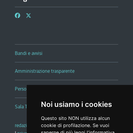
Bandi e avvisi
Amministrazione trasparente
Persone e Uffici
Noi usiamo i cookies
Sala Tiziano Tessitori
Questo sito NON utilizza alcun
redazione web
|
note legali
|
glossario
cookie di profilazione. Se vuoi
saperne di più leggi l'
informativa