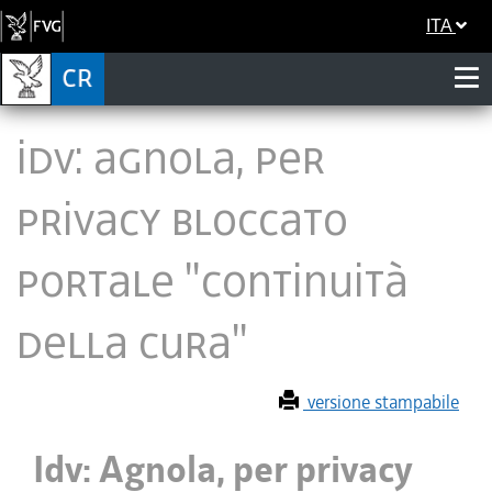
ITA
Idv: Agnola, per
privacy bloccato
portale "continuità
della cura"
versione stampabile
Idv: Agnola, per privacy