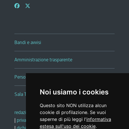
Bandi e avvisi
Amministrazione trasparente
Persone e Uffici
Noi usiamo i cookies
Sala Tiziano Tessitori
Questo sito NON utilizza alcun
redazione web
|
note legali
|
glossario
cookie di profilazione. Se vuoi
saperne di più leggi l'
informativa
|
privacy
|
social media policy
estesa sull'uso dei cookie
.
|
dichiarazione di accessibilità
|
feedback