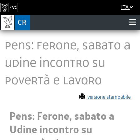
ITA
Pens: Ferone, sabato a
Udine incontro su
povertà e lavoro
versione stampabile
Pens: Ferone, sabato a
Udine incontro su