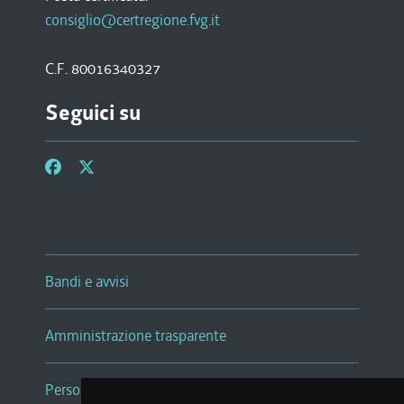
consiglio@certregione.fvg.it
C.F. 80016340327
Seguici su
Bandi e avvisi
Amministrazione trasparente
Persone e Uffici