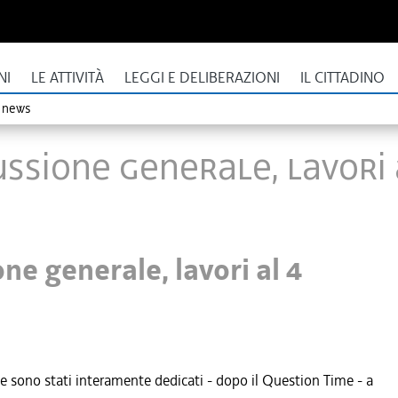
NI
LE ATTIVITÀ
LEGGI E DELIBERAZIONI
IL CITTADINO
o news
ussione generale, lavori 
ne generale, lavori al 4
le sono stati interamente dedicati - dopo il Question Time - a