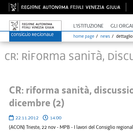
L'ISTITUZIONE
GLI ORGA
home page
news
dettagli
CR: riforma sanità, disc
CR: riforma sanità, discussio
dicembre (2)
22.11.2012
14:00
(ACON) Trieste, 22 nov - MPB - I lavori del Consiglio regiona