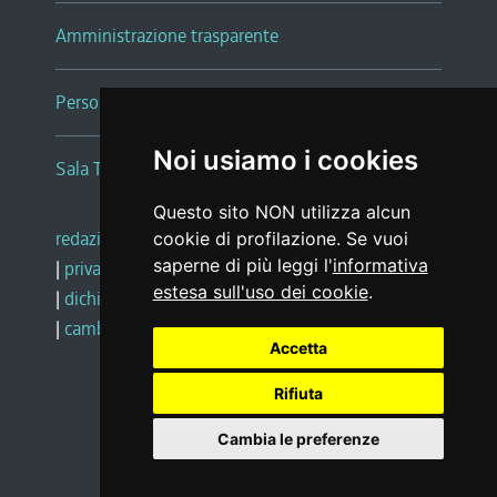
Amministrazione trasparente
Persone e Uffici
Noi usiamo i cookies
Sala Tiziano Tessitori
Questo sito NON utilizza alcun
redazione web
|
note legali
|
glossario
cookie di profilazione. Se vuoi
saperne di più leggi l'
informativa
|
privacy
|
social media policy
estesa sull'uso dei cookie
.
|
dichiarazione di accessibilità
|
feedback
|
cambio preferenze cookie
Accetta
Rifiuta
Realizzato da
Cambia le preferenze