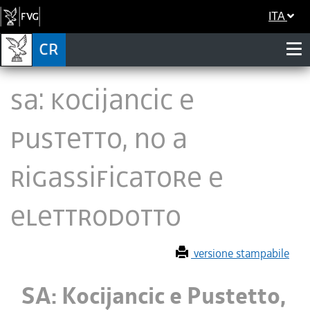
ITA
SA: Kocijancic e
Pustetto, no a
rigassificatore e
elettrodotto
versione stampabile
SA: Kocijancic e Pustetto,