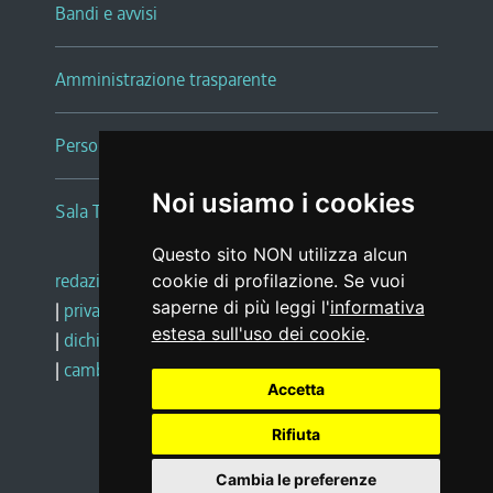
Bandi e avvisi
Amministrazione trasparente
Persone e Uffici
Noi usiamo i cookies
Sala Tiziano Tessitori
Questo sito NON utilizza alcun
redazione web
|
note legali
|
glossario
cookie di profilazione. Se vuoi
saperne di più leggi l'
informativa
|
privacy
|
social media policy
estesa sull'uso dei cookie
.
|
dichiarazione di accessibilità
|
feedback
|
cambio preferenze cookie
Accetta
Rifiuta
Realizzato da
Cambia le preferenze