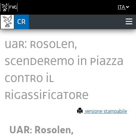
ITA
UAR: Rosolen,
scenderemo in piazza
contro il
rigassificatore
versione stampabile
UAR: Rosolen,