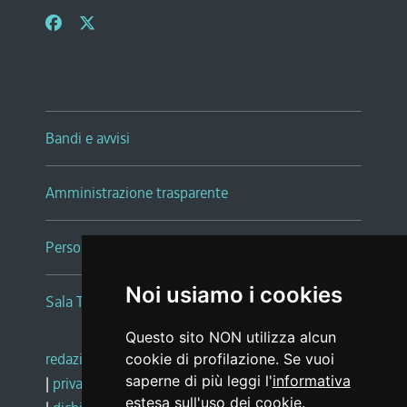
Bandi e avvisi
Amministrazione trasparente
Persone e Uffici
Noi usiamo i cookies
Sala Tiziano Tessitori
Questo sito NON utilizza alcun
redazione web
|
note legali
|
glossario
cookie di profilazione. Se vuoi
saperne di più leggi l'
informativa
|
privacy
|
social media policy
estesa sull'uso dei cookie
.