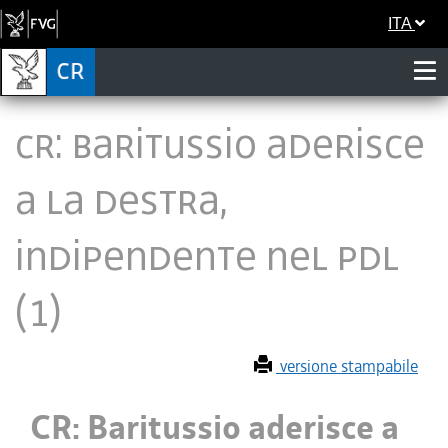
ITA
CR: Baritussio aderisce
a La Destra,
indipendente nel Pdl
(1)
versione stampabile
CR: Baritussio aderisce a