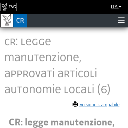
ITA
CR: legge
manutenzione,
approvati articoli
autonomie locali (6)
versione stampabile
CR: legge manutenzione,