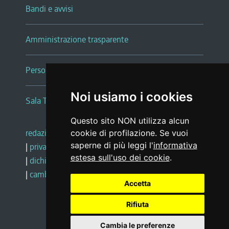
Bandi e avvisi
Amministrazione trasparente
Persone e Uffici
Noi usiamo i cookies
Sala Tiziano Tessitori
Questo sito NON utilizza alcun
redazione web
|
note legali
|
glossario
cookie di profilazione. Se vuoi
saperne di più leggi l'
informativa
|
privacy
|
social media policy
estesa sull'uso dei cookie
.
|
dichiarazione di accessibilità
|
feedback
|
cambio preferenze cookie
Accetta
Rifiuta
Realizzato da
Cambia le preferenze