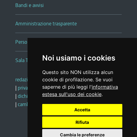
Bandi e avvisi
Amministrazione trasparente
Persone e Uffici
Noi usiamo i cookies
Sala Tiziano Tessitori
Questo sito NON utilizza alcun
redazione web
|
note legali
|
glossario
cookie di profilazione. Se vuoi
saperne di più leggi l'
informativa
|
privacy
|
social media policy
estesa sull'uso dei cookie
.
|
dichiarazione di accessibilità
|
feedback
|
cambio preferenze cookie
Accetta
Rifiuta
Realizzato da
Cambia le preferenze