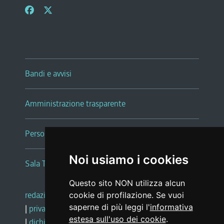
Bandi e avvisi
Amministrazione trasparente
Persone e Uffici
Noi usiamo i cookies
Sala Tiziano Tessitori
Questo sito NON utilizza alcun
redazione web
|
note legali
|
glossario
cookie di profilazione. Se vuoi
saperne di più leggi l'
informativa
|
privacy
|
social media policy
estesa sull'uso dei cookie
.
|
dichiarazione di accessibilità
|
feedback