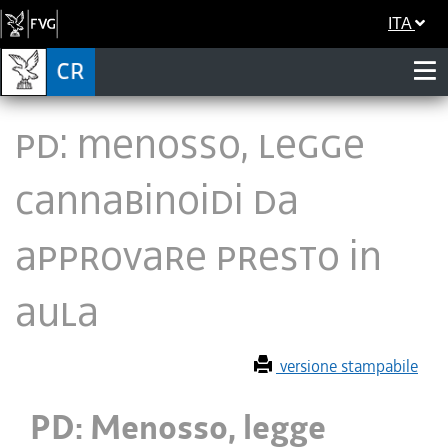
ITA
PD: Menosso, legge
cannabinoidi da
approvare presto in
Aula
versione stampabile
PD: Menosso, legge