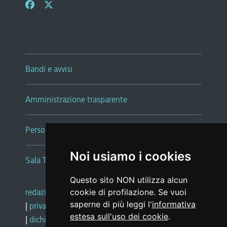
Bandi e avvisi
Amministrazione trasparente
Persone e Uffici
Noi usiamo i cookies
Sala Tiziano Tessitori
Questo sito NON utilizza alcun
redazione web
|
note legali
|
glossario
cookie di profilazione. Se vuoi
saperne di più leggi l'
informativa
|
privacy
|
social media policy
estesa sull'uso dei cookie
.
|
dichiarazione di accessibilità
|
feedback