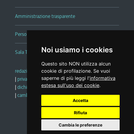
Amministrazione trasparente
Persone e Uffici
Noi usiamo i cookies
Sala Tiziano Tessitori
Questo sito NON utilizza alcun
redazione web
|
note legali
|
glossario
cookie di profilazione. Se vuoi
saperne di più leggi l'
informativa
|
privacy
|
social media policy
estesa sull'uso dei cookie
.
|
dichiarazione di accessibilità
|
feedback
|
cambio preferenze cookie
Accetta
Rifiuta
Realizzato da
Cambia le preferenze