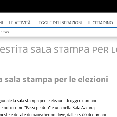
NI
LE ATTIVITÀ
LEGGI E DELIBERAZIONI
IL CITTADINO
o news
lestita sala stampa per l
a sala stampa per le elezioni
gionale la sala stampa per le elezioni di oggi e domani.
re noto come "Passi perduti" e una nella Sala Azzurra,
rieste e dotate di maxischermo dove, dalle 15.00 di domani