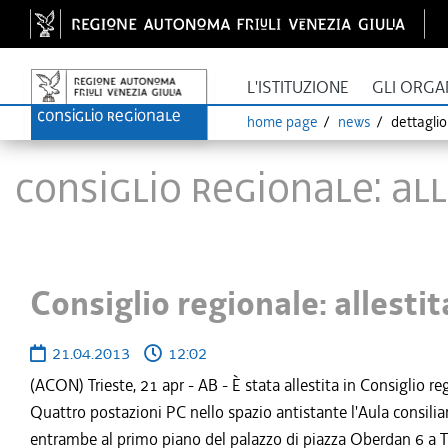
L'ISTITUZIONE
GLI ORGA
home page
news
dettagli
Consiglio regionale: al
Consiglio regionale: allestit
21.04.2013
12:02
(ACON) Trieste, 21 apr - AB - È stata allestita in Consiglio re
Quattro postazioni PC nello spazio antistante l'Aula consilia
entrambe al primo piano del palazzo di piazza Oberdan 6 a T