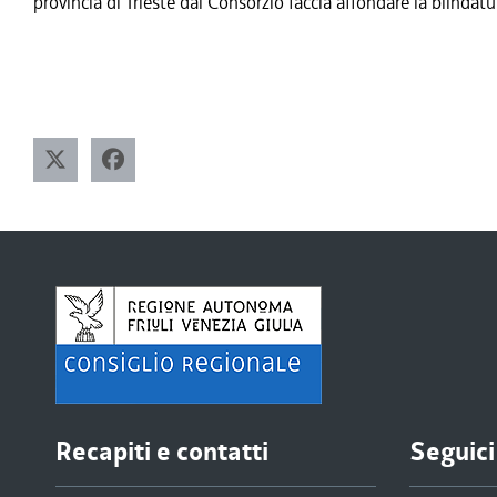
provincia di Trieste dal Consorzio faccia affondare la blinda
Recapiti e contatti
Seguici