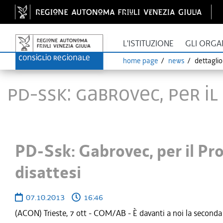
L'ISTITUZIONE
GLI ORGA
home page
news
dettagli
PD-Ssk: Gabrovec, per il
PD-Ssk: Gabrovec, per il Pr
disattesi
07.10.2013
16:46
(ACON) Trieste, 7 ott - COM/AB - È davanti a noi la seconda 