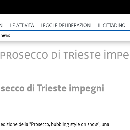
NI
LE ATTIVITÀ
LEGGI E DELIBERAZIONI
IL CITTADINO
o news
 Prosecco di Trieste impe
osecco di Trieste impegni
edizione della "Prosecco, bubbling style on show", una