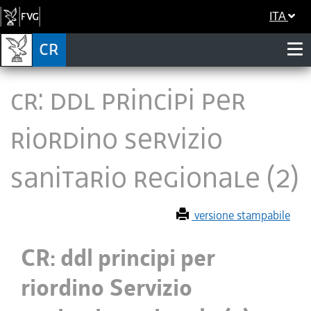
ITA
CR: ddl principi per
riordino Servizio
sanitario regionale (2)
versione stampabile
CR: ddl principi per
riordino Servizio