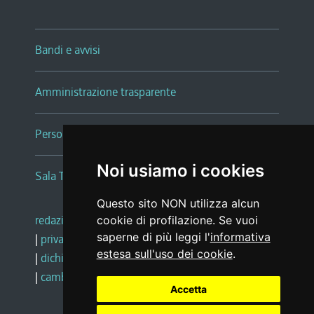
Bandi e avvisi
Amministrazione trasparente
Persone e Uffici
Noi usiamo i cookies
Sala Tiziano Tessitori
Questo sito NON utilizza alcun
redazione web
|
note legali
|
glossario
cookie di profilazione. Se vuoi
saperne di più leggi l'
informativa
|
privacy
|
social media policy
estesa sull'uso dei cookie
.
|
dichiarazione di accessibilità
|
feedback
|
cambio preferenze cookie
Accetta