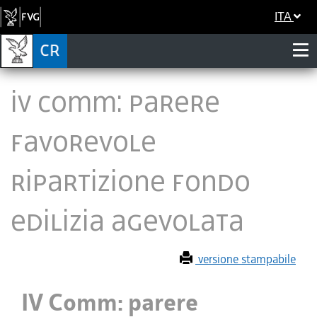
ITA
IV Comm: parere
favorevole
ripartizione fondo
edilizia agevolata
versione stampabile
IV Comm: parere