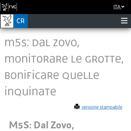
ITA
M5S: Dal Zovo,
monitorare le grotte,
bonificare quelle
inquinate
versione stampabile
M5S: Dal Zovo,