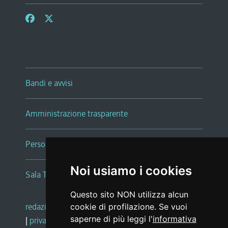
Bandi e avvisi
Amministrazione trasparente
Persone e Uffici
Noi usiamo i cookies
Sala Tiziano Tessitori
Questo sito NON utilizza alcun
redazione web
|
note legali
|
glossario
cookie di profilazione. Se vuoi
saperne di più leggi l'
informativa
|
privacy
|
social media policy