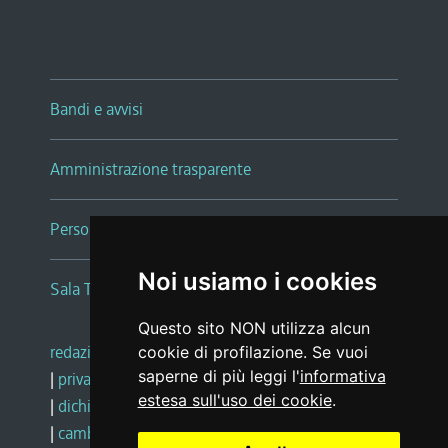
Bandi e avvisi
Amministrazione trasparente
Persone e Uffici
Noi usiamo i cookies
Sala Tiziano Tessitori
Questo sito NON utilizza alcun
redazione web
|
note legali
|
glossario
cookie di profilazione. Se vuoi
saperne di più leggi l'
informativa
|
privacy
|
social media policy
estesa sull'uso dei cookie
.
|
dichiarazione di accessibilità
|
feedback
|
cambio preferenze cookie