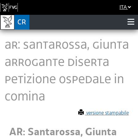
ITA
AR: Santarossa, Giunta
arrogante diserta
petizione ospedale in
Comina
versione stampabile
AR: Santarossa, Giunta