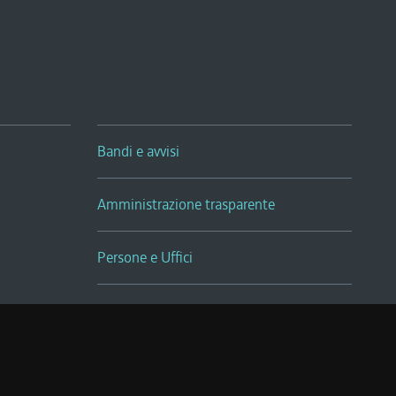
Bandi e avvisi
Amministrazione trasparente
Persone e Uffici
Sala Tiziano Tessitori