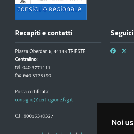
Recapiti e contatti
Seguici
Piazza Oberdan 6, 34133 TRIESTE
Centralino:
tel. 040 3771111
fax. 040 3773190
Posta certificata:
consiglio@certregione.fvg.it
C.F. 80016340327
Noi us