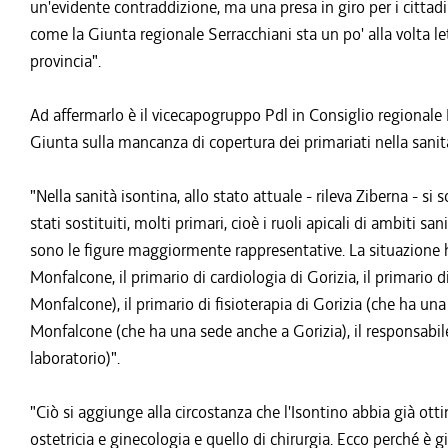
un'evidente contraddizione, ma una presa in giro per i cittad
come la Giunta regionale Serracchiani sta un po' alla volta l
provincia".
Ad affermarlo è il vicecapogruppo Pdl in Consiglio regionale 
Giunta sulla mancanza di copertura dei primariati nella sanit
"Nella sanità isontina, allo stato attuale - rileva Ziberna - si
stati sostituiti, molti primari, cioè i ruoli apicali di ambiti sa
sono le figure maggiormente rappresentative. La situazione ha 
Monfalcone, il primario di cardiologia di Gorizia, il primario 
Monfalcone), il primario di fisioterapia di Gorizia (che ha un
Monfalcone (che ha una sede anche a Gorizia), il responsabile 
laboratorio)".
"Ciò si aggiunge alla circostanza che l'Isontino abbia già ott
ostetricia e ginecologia e quello di chirurgia. Ecco perché è 