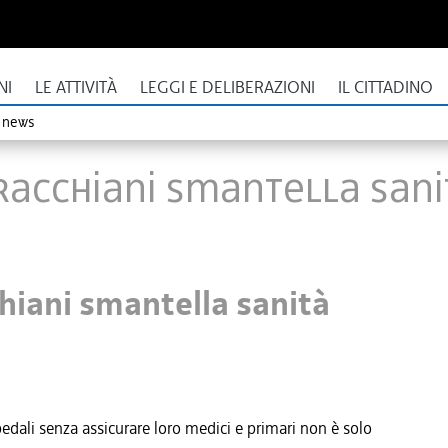
NI
LE ATTIVITÀ
LEGGI E DELIBERAZIONI
IL CITTADINO
o news
rracchiani smantella sani
chiani smantella sanità
dali senza assicurare loro medici e primari non è solo