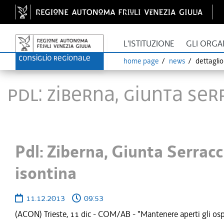
L'ISTITUZIONE
GLI ORGA
home page
news
dettagli
Pdl: Ziberna, Giunta Se
Pdl: Ziberna, Giunta Serrac
isontina
11.12.2013
09:53
(ACON) Trieste, 11 dic - COM/AB - "Mantenere aperti gli ospe