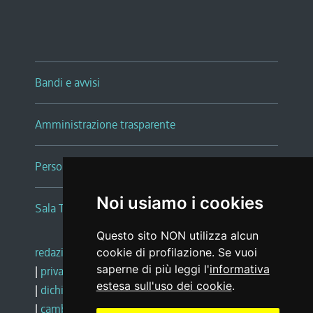
Bandi e avvisi
Amministrazione trasparente
Persone e Uffici
Noi usiamo i cookies
Sala Tiziano Tessitori
Questo sito NON utilizza alcun
redazione web
|
note legali
|
glossario
cookie di profilazione. Se vuoi
saperne di più leggi l'
informativa
|
privacy
|
social media policy
estesa sull'uso dei cookie
.
|
dichiarazione di accessibilità
|
feedback
|
cambio preferenze cookie