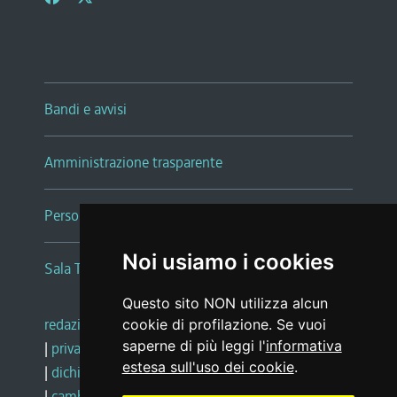
Bandi e avvisi
Amministrazione trasparente
Persone e Uffici
Noi usiamo i cookies
Sala Tiziano Tessitori
Questo sito NON utilizza alcun
redazione web
|
note legali
|
glossario
cookie di profilazione. Se vuoi
saperne di più leggi l'
informativa
|
privacy
|
social media policy
estesa sull'uso dei cookie
.
|
dichiarazione di accessibilità
|
feedback
|
cambio preferenze cookie