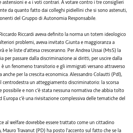
astensioni e 4 i voti contrari. A votare contro i tre consiglieri
nte da quanto fatto dai colleghi pidiellini che si sono astenuti,
mponenti del Gruppo di Autonomia Responsabile.
l Riccardo Riccardi aveva definito la norma un totem ideologico
ulteriori problemi, aveva invitato Giunta e maggioranza a
terà e le liste d'attesa cresceranno. Per Andrea Ussai (M5S) la
a per passare dalla discriminazione ai diritti, per uscire dalla
 è un fenomeno transitorio e gli immigrati versano attraverso
a anche per la crescita economica. Alessandro Colautti (Pdl),
 al centrodestra un atteggiamento discriminatorio: la scorsa
one possibile e non c'è stata nessuna normativa che abbia tolto
rd Europa c'è una rivisitazione complessiva delle tematiche del
isce al welfare dovrebbe essere trattato come un cittadino
, Mauro Travanut (PD) ha posto l'accento sul fatto che se la