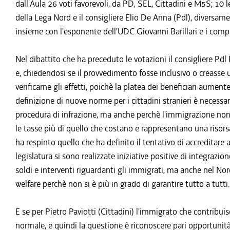
dall'Aula 26 voti favorevoli, da PD, SEL, Cittadini e M5S; 10 le 
della Lega Nord e il consigliere Elio De Anna (Pdl), diversame
insieme con l'esponente dell'UDC Giovanni Barillari e i co
Nel dibattito che ha preceduto le votazioni il consigliere Pd
e, chiedendosi se il provvedimento fosse inclusivo o creasse 
verificarne gli effetti, poichè la platea dei beneficiari aumen
definizione di nuove norme per i cittadini stranieri è necessari
procedura di infrazione, ma anche perchè l'immigrazione non
le tasse più di quello che costano e rappresentano una risors
ha respinto quello che ha definito il tentativo di accreditare
legislatura si sono realizzate iniziative positive di integrazi
soldi e interventi riguardanti gli immigrati, ma anche nel No
welfare perchè non si è più in grado di garantire tutto a tutti.
E se per Pietro Paviotti (Cittadini) l'immigrato che contribu
normale, e quindi la questione è riconoscere pari opportunità