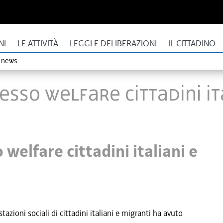
NI
LE ATTIVITÀ
LEGGI E DELIBERAZIONI
IL CITTADINO
o news
sso welfare cittadini ita
welfare cittadini italiani e
tazioni sociali di cittadini italiani e migranti ha avuto