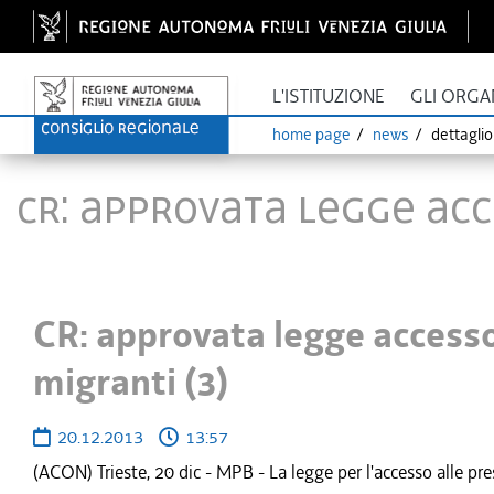
L'ISTITUZIONE
GLI ORGA
home page
news
dettagli
CR: approvata legge acce
CR: approvata legge accesso 
migranti (3)
20.12.2013
13:57
(ACON) Trieste, 20 dic - MPB - La legge per l'accesso alle pres