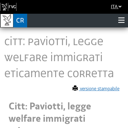
ITA
Citt: Paviotti, legge
welfare immigrati
eticamente corretta
versione stampabile
Citt: Paviotti, legge
welfare immigrati