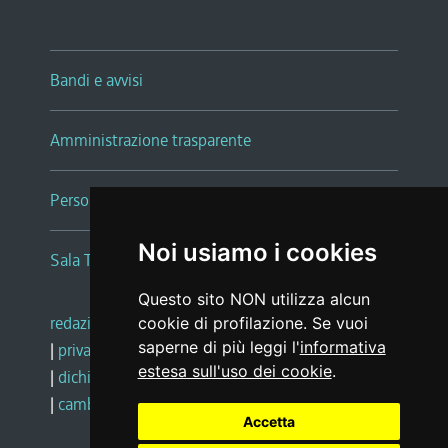
Bandi e avvisi
Amministrazione trasparente
Persone e Uffici
Noi usiamo i cookies
Sala Tiziano Tessitori
Questo sito NON utilizza alcun
redazione web
|
note legali
|
glossario
cookie di profilazione. Se vuoi
saperne di più leggi l'
informativa
|
privacy
|
social media policy
estesa sull'uso dei cookie
.
|
dichiarazione di accessibilità
|
feedback
|
cambio preferenze cookie
Accetta