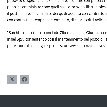
possesso di specifiche nozioni di lavoro), il che comporterà not
pubblica amministrazione quali sanità, benzina, liberi profess
il posto di lavoro, una parte dei quali assunta con contratto 
con contratto a tempo indeterminato, di cui 4 iscritti nelle lis
"Sarebbe opportuno - conclude Ziberna - che la Giunta inter
Insiel SpA, consentendo così il mantenimento del posto di lav
professionalità e lunga esperienza un servizio senza che vi s