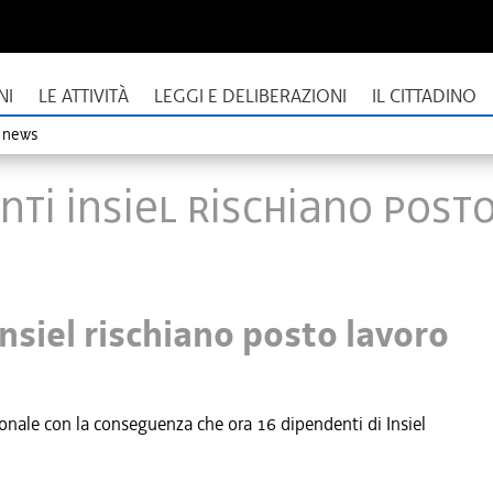
NI
LE ATTIVITÀ
LEGGI E DELIBERAZIONI
IL CITTADINO
o news
nti Insiel rischiano post
Insiel rischiano posto lavoro
sonale con la conseguenza che ora 16 dipendenti di Insiel