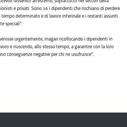
evoli disservizi all'esterno, soprattutto nei settori della
ionisti e privati. Sono 16 i dipendenti che rischiano di perdere
a tempo determinato e di lavoro interinale e i restanti assunti
te speciali".
venisse urgentemente, magari ricollocando i dipendenti in
oro e riuscendo, allo stesso tempo, a garantire con la loro
iano conseguenze negative per chi ne usufruisce".