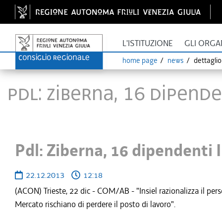
L'ISTITUZIONE
GLI ORGA
home page
news
dettagli
Pdl: Ziberna, 16 dipende
Pdl: Ziberna, 16 dipendenti 
22.12.2013
12:18
(ACON) Trieste, 22 dic - COM/AB - "Insiel razionalizza il per
Mercato rischiano di perdere il posto di lavoro".