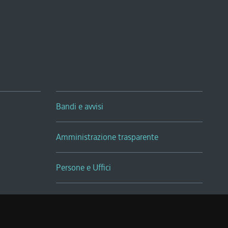
Bandi e avvisi
Amministrazione trasparente
Persone e Uffici
Sala Tiziano Tessitori