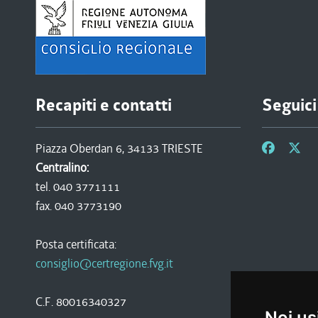
Recapiti e contatti
Seguici
Piazza Oberdan 6, 34133 TRIESTE
Centralino:
tel. 040 3771111
fax. 040 3773190
Posta certificata:
consiglio@certregione.fvg.it
C.F. 80016340327
Noi us