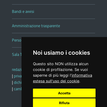
Bandi e avvisi
Amministrazione trasparente
Persone e Uffici
Noi usiamo i cookies
Sala Tiziano Tessitori
Questo sito NON utilizza alcun
redazione web
|
note legali
|
glossario
cookie di profilazione. Se vuoi
saperne di più leggi l'
informativa
|
privacy
|
social media policy
estesa sull'uso dei cookie
.
|
dichiarazione di accessibilità
|
feedback
|
cambio preferenze cookie
Accetta
Rifiuta
Realizzato da