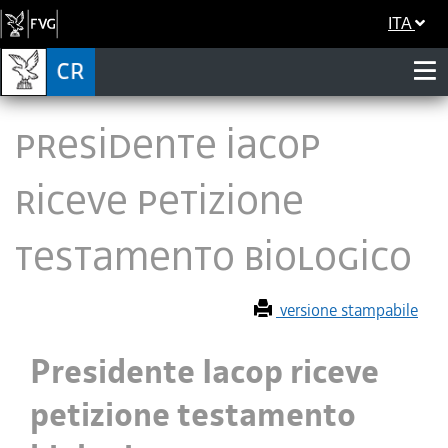
ITA
Presidente Iacop
riceve petizione
testamento biologico
versione stampabile
Presidente Iacop riceve
petizione testamento