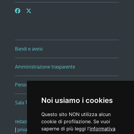
Bandi e avvisi
Amministrazione trasparente
Persone e Uffici
Noi usiamo i cookies
Sala Tiziano Tessitori
Questo sito NON utilizza alcun
redazione web
|
note legali
|
glossario
cookie di profilazione. Se vuoi
saperne di più leggi l'
informativa
|
privacy
|
social media policy