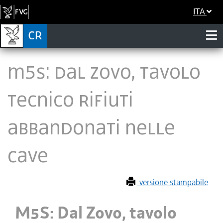
ITA
M5S: Dal Zovo, tavolo
tecnico rifiuti
abbandonati nelle
cave
versione stampabile
M5S: Dal Zovo, tavolo