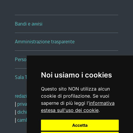
Bandi e avvisi
Amministrazione trasparente
Persone e Uffici
Noi usiamo i cookies
Sala Tiziano Tessitori
Questo sito NON utilizza alcun
redazione web
|
note legali
|
glossario
cookie di profilazione. Se vuoi
saperne di più leggi l'
informativa
|
privacy
|
social media policy
estesa sull'uso dei cookie
.
|
dichiarazione di accessibilità
|
feedback
|
cambio preferenze cookie
Accetta