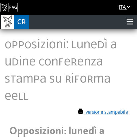
ITA
Opposizioni: lunedì a
Udine conferenza
stampa su riforma
EELL
versione stampabile
Opposizioni: lunedì a