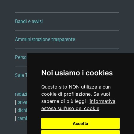
Bandi e avvisi
Amministrazione trasparente
Persone e Uffici
Noi usiamo i cookies
Sala Tiziano Tessitori
Questo sito NON utilizza alcun
redazione web
|
note legali
|
glossario
cookie di profilazione. Se vuoi
saperne di più leggi l'
informativa
|
privacy
|
social media policy
estesa sull'uso dei cookie
.
|
dichiarazione di accessibilità
|
feedback
|
cambio preferenze cookie
Accetta