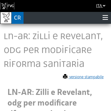
ITA
LN-AR: Zilli e Revelant,
odg per modificare
riforma sanitaria
versione stampabile
LN-AR: Zilli e Revelant,
odg per modificare