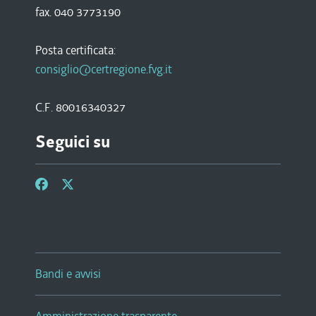
fax. 040 3773190
Posta certificata:
consiglio@certregione.fvg.it
C.F. 80016340327
Seguici su
Bandi e avvisi