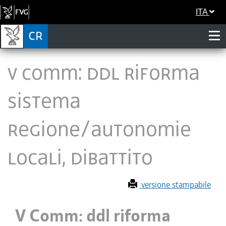
ITA
V Comm: ddl riforma
sistema
Regione/Autonomie
locali, dibattito
versione stampabile
V Comm: ddl riforma