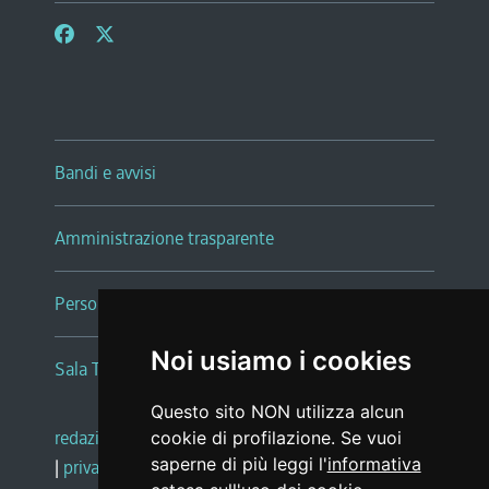
Bandi e avvisi
Amministrazione trasparente
Persone e Uffici
Noi usiamo i cookies
Sala Tiziano Tessitori
Questo sito NON utilizza alcun
redazione web
|
note legali
|
glossario
cookie di profilazione. Se vuoi
saperne di più leggi l'
informativa
|
privacy
|
social media policy