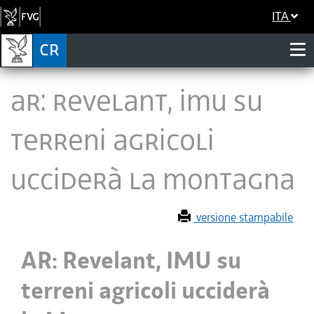
ITA
AR: Revelant, IMU su
terreni agricoli
ucciderà la Montagna
versione stampabile
AR: Revelant, IMU su
terreni agricoli ucciderà