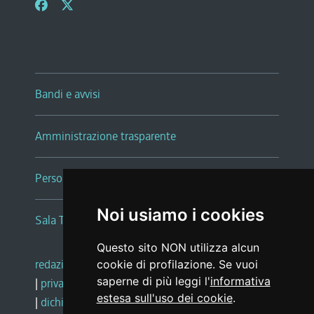
Bandi e avvisi
Amministrazione trasparente
Persone e Uffici
Noi usiamo i cookies
Sala Tiziano Tessitori
Questo sito NON utilizza alcun
redazione web
|
note legali
|
glossario
cookie di profilazione. Se vuoi
saperne di più leggi l'
informativa
|
privacy
|
social media policy
estesa sull'uso dei cookie
.
|
dichiarazione di accessibilità
|
feedback