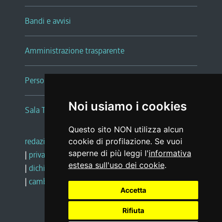
Bandi e avvisi
Amministrazione trasparente
Persone e Uffici
Noi usiamo i cookies
Sala Tiziano Tessitori
Questo sito NON utilizza alcun
redazione web
|
note legali
|
glossario
cookie di profilazione. Se vuoi
saperne di più leggi l'
informativa
|
privacy
|
social media policy
estesa sull'uso dei cookie
.
|
dichiarazione di accessibilità
|
feedback
|
cambio preferenze cookie
Accetta
Rifiuta
Realizzato da