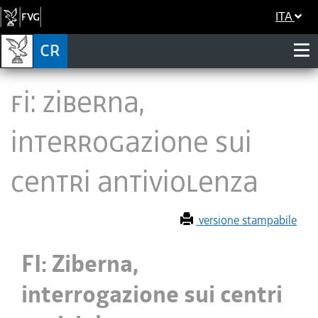
ITA
FI: Ziberna,
interrogazione sui
centri antiviolenza
versione stampabile
FI: Ziberna,
interrogazione sui centri