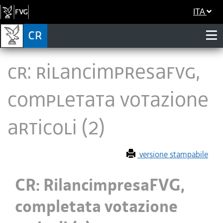
ITA
CR: RilancimpresaFVG,
completata votazione
articoli (2)
versione stampabile
CR: RilancimpresaFVG,
completata votazione