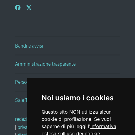
Bandi e avvisi
Amministrazione trasparente
Persone e Uffici
Noi usiamo i cookies
Sala Tiziano Tessitori
Questo sito NON utilizza alcun
redazione web
|
note legali
|
glossario
cookie di profilazione. Se vuoi
saperne di più leggi l'
informativa
|
privacy
|
social media policy
estesa sull'uso dei cookie
.