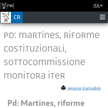
ITA
Pd: Martines, riforme
costituzionali,
sottocommissione
monitora iter
versione stampabile
Pd: Martines, riforme