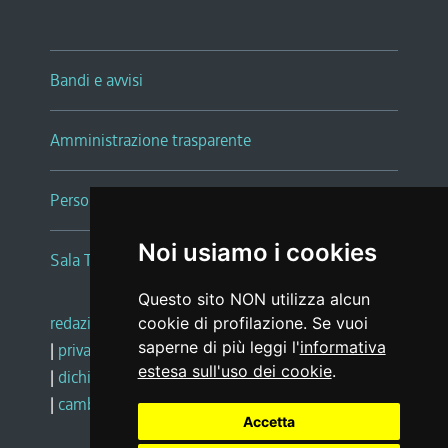
Bandi e avvisi
Amministrazione trasparente
Persone e Uffici
Noi usiamo i cookies
Sala Tiziano Tessitori
Questo sito NON utilizza alcun
redazione web
|
note legali
|
glossario
cookie di profilazione. Se vuoi
saperne di più leggi l'
informativa
|
privacy
|
social media policy
estesa sull'uso dei cookie
.
|
dichiarazione di accessibilità
|
feedback
|
cambio preferenze cookie
Accetta