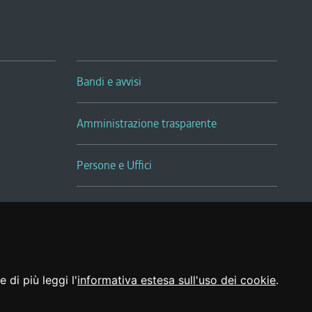
Bandi e avvisi
Amministrazione trasparente
Persone e Uffici
Sala Tiziano Tessitori
Realizzato da
 di più leggi l'
informativa estesa sull'uso dei cookie
.