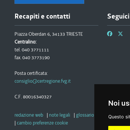
Recapiti e contatti
Seguici
Piazza Oberdan 6, 34133 TRIESTE
Centralino:
tel. 040 3771111
fax. 040 3773190
Posta certificata:
consiglio@certregione.fvg.it
C.F. 80016340327
Noi us
redazione web
|
note legali
|
glossario
|
privacy
|
socia
Questo sit
|
cambio preferenze cookie