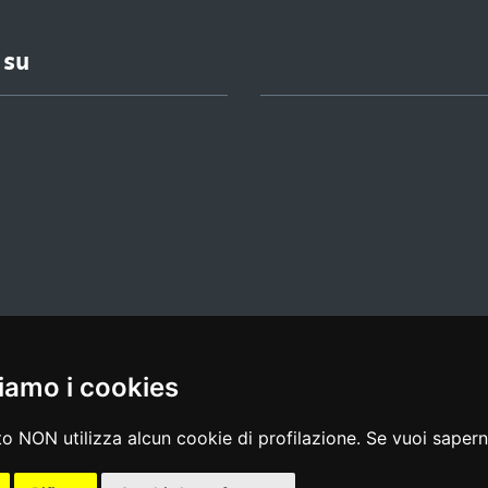
 su
iamo i cookies
l media policy
|
dichiarazione di accessibilità
|
feedback
o NON utilizza alcun cookie di profilazione. Se vuoi saperne