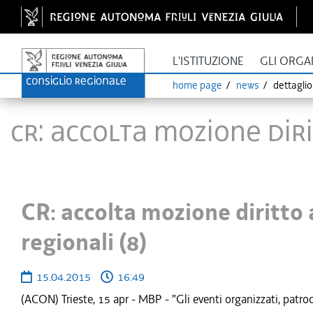
L'ISTITUZIONE
GLI ORGA
home page
news
dettagli
CR: accolta mozione diri
CR: accolta mozione diritto 
regionali (8)
15.04.2015
16:49
(ACON) Trieste, 15 apr - MBP - "Gli eventi organizzati, patroc