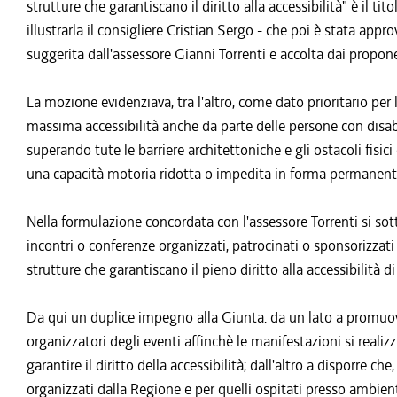
strutture che garantiscano il diritto alla accessibilità" è il 
illustrarla il consigliere Cristian Sergo - che poi è stata appr
suggerita dall'assessore Gianni Torrenti e accolta dai propone
La mozione evidenziava, tra l'altro, come dato prioritario per
massima accessibilità anche da parte delle persone con disabil
superando tute le barriere architettoniche e gli ostacoli fisic
una capacità motoria ridotta o impedita in forma permanen
Nella formulazione concordata con l'assessore Torrenti si so
incontri o conferenze organizzati, patrocinati o sponsorizzati 
strutture che garantiscano il pieno diritto alla accessibilità d
Da qui un duplice impegno alla Giunta: da un lato a promuov
organizzatori degli eventi affinchè le manifestazioni si realiz
garantire il diritto della accessibilità; dall'altro a disporre c
organizzati dalla Regione e per quelli ospitati presso ambient