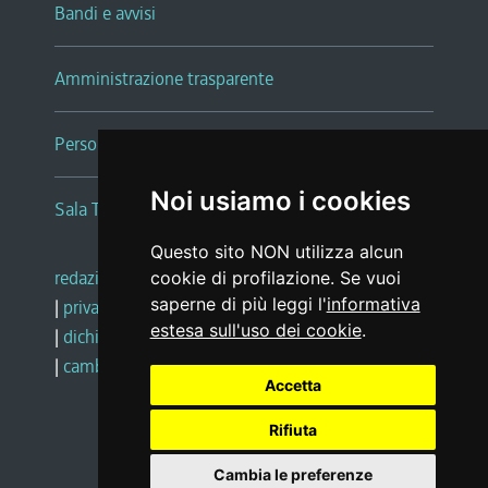
Bandi e avvisi
Amministrazione trasparente
Persone e Uffici
Noi usiamo i cookies
Sala Tiziano Tessitori
Questo sito NON utilizza alcun
redazione web
|
note legali
|
glossario
cookie di profilazione. Se vuoi
saperne di più leggi l'
informativa
|
privacy
|
social media policy
estesa sull'uso dei cookie
.
|
dichiarazione di accessibilità
|
feedback
|
cambio preferenze cookie
Accetta
Rifiuta
Realizzato da
Cambia le preferenze