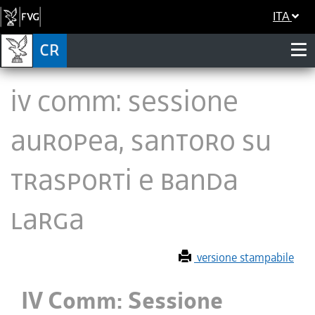
ITA
IV Comm: Sessione
auropea, Santoro su
trasporti e banda
larga
versione stampabile
IV Comm: Sessione