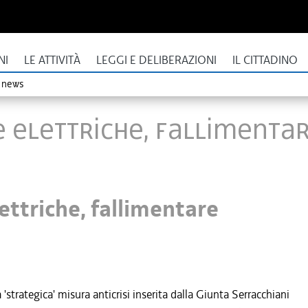
NI
LE ATTIVITÀ
LEGGI E DELIBERAZIONI
IL CITTADINO
o news
tte elettriche, fallimenta
lettriche, fallimentare
strategica' misura anticrisi inserita dalla Giunta Serracchiani