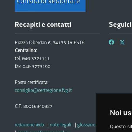
Recapiti e contatti
Seguici
Piazza Oberdan 6, 34133 TRIESTE
Centralino:
tel. 040 3771111
fax. 040 3773190
Posta certificata:
consiglio@certregione.fvg.it
C.F. 80016340327
Noi us
redazione web
|
note legali
|
glossario
|
privacy
|
socia
Questo sit