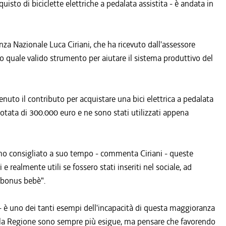
uisto di biciclette elettriche a pedalata assistita - è andata in
leanza Nazionale Luca Ciriani, che ha ricevuto dall'assessore
zio quale valido strumento per aiutare il sistema produttivo del
uto il contributo per acquistare una bici elettrica a pedalata
dotata di 300.000 euro e ne sono stati utilizzati appena
amo consigliato a suo tempo - commenta Ciriani - queste
 e realmente utili se fossero stati inseriti nel sociale, ad
 bonus bebè".
ia - è uno dei tanti esempi dell'incapacità di questa maggioranza
e della Regione sono sempre più esigue, ma pensare che favorendo