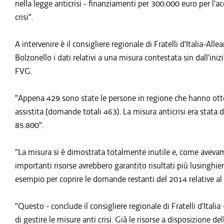
nella legge anticrisi - finanziamenti per 300.000 euro per l'acq
crisi".
A intervenire è il consigliere regionale di Fratelli d'Italia-Al
Bolzonello i dati relativi a una misura contestata sin dall'ini
FVG.
"Appena 429 sono state le persone in regione che hanno otten
assistita (domande totali 463). La misura anticrisi era stata 
85.800".
"La misura si è dimostrata totalmente inutile e, come avev
importanti risorse avrebbero garantito risultati più lusinghieri
esempio per coprire le domande restanti del 2014 relative al
"Questo - conclude il consigliere regionale di Fratelli d'Ital
di gestire le misure anti crisi. Già le risorse a disposizion