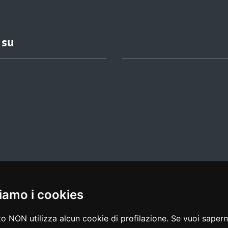
 su
iamo i cookies
l media policy
|
dichiarazione di accessibilità
|
feedback
o NON utilizza alcun cookie di profilazione. Se vuoi saperne