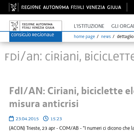
L'ISTITUZIONE
GLI ORGA
home page
news
dettagli
FdI/AN: Ciriani, bicicle
FdI/AN: Ciriani, biciclette e
misura anticrisi
23.04.2015
15:23
(ACON) Trieste, 23 apr - COM/AB - "I numeri ci dicono che la '