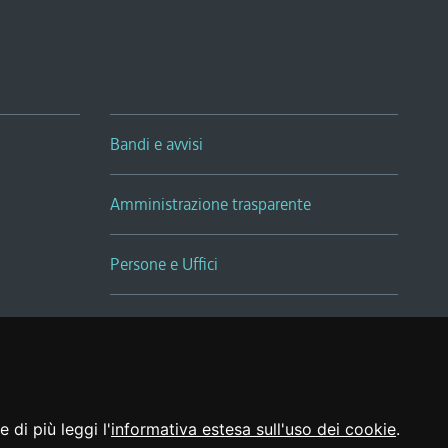
Bandi e avvisi
Amministrazione trasparente
Persone e Uffici
Sala Tiziano Tessitori
Realizzato da
 di più leggi l'
informativa estesa sull'uso dei cookie
.