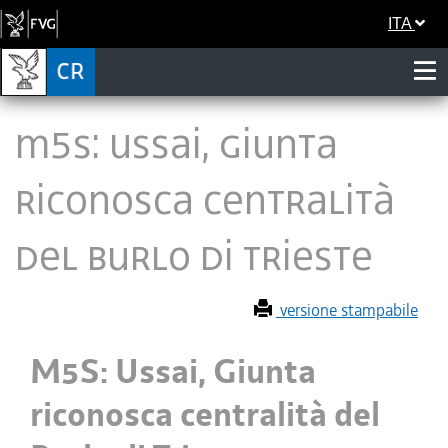
ITA
M5S: Ussai, Giunta
riconosca centralità
del Burlo di Trieste
versione stampabile
M5S: Ussai, Giunta
riconosca centralità del