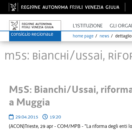
L'ISTITUZIONE
GLI ORGA
home page
news
dettagli
M5S: Bianchi/Ussai, rif
M5S: Bianchi/Ussai, riforma
a Muggia
29.04.2015
19:20
(ACON)Trieste, 29 apr - COM/MPB - "La riforma degli enti loca