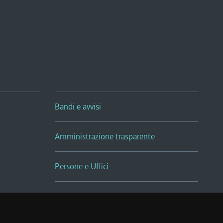
Bandi e avvisi
Amministrazione trasparente
Persone e Uffici
Sala Tiziano Tessitori