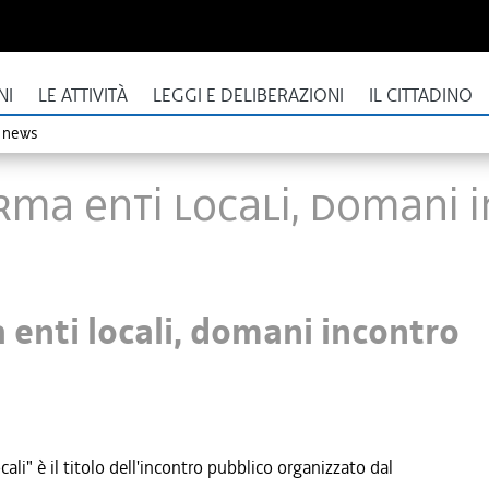
NI
LE ATTIVITÀ
LEGGI E DELIBERAZIONI
IL CITTADINO
o news
orma enti locali, domani
 enti locali, domani incontro
li" è il titolo dell'incontro pubblico organizzato dal