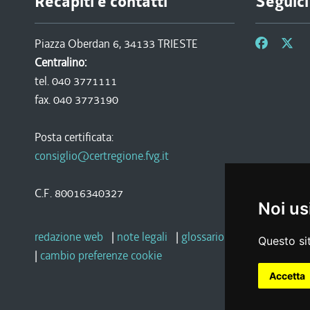
Recapiti e contatti
Seguici
Piazza Oberdan 6, 34133 TRIESTE
Centralino:
tel. 040 3771111
fax. 040 3773190
Posta certificata:
consiglio@certregione.fvg.it
C.F. 80016340327
Noi us
redazione web
|
note legali
|
glossario
|
privacy
|
socia
Questo sit
|
cambio preferenze cookie
Accetta