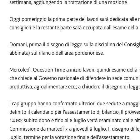
settimana, aggiungendo la trattazione di una mozione.
Oggi pomeriggio la prima parte dei lavori sarà dedicata alle r
consiglieri e la restante parte sarà occupata dall'esame della 
Domani, prima il disegno di legge sulla disciplina del Consig
abbinata) sul rilancio dell'area pordenonese.
Mercoledì, Question Time a inizio lavori, quindi esame della 
che chiede al Governo nazionale di difendere in sede comunita
produttiva, agroalimentare ecc.; a chiudere il disegno di legge
I capigruppo hanno confermato ulteriori due sedute a maggio 
definito il calendario per l'assestamento di bilancio. Il provv
14.00; subito dopo e fino al 6 luglio verrà esaminato dalle al
Commissione da martedì 7 a giovedì 9 luglio. Il disegno di l
luglio, termine per la votazione finale dell'assestamento.