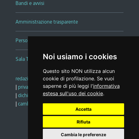
Bandi e avvisi
Amministrazione trasparente
Persone e Uffici
Noi usiamo i cookies
Sala Tiziano Tessitori
Questo sito NON utilizza alcun
redazione web
|
note legali
|
glossario
cookie di profilazione. Se vuoi
saperne di più leggi l'
informativa
|
privacy
|
social media policy
estesa sull'uso dei cookie
.
|
dichiarazione di accessibilità
|
feedback
|
cambio preferenze cookie
Accetta
Rifiuta
Realizzato da
Cambia le preferenze