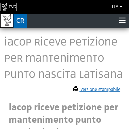
ITA
Iacop riceve petizione
per mantenimento
punto nascita Latisana
versione stampabile
Iacop riceve petizione per
mantenimento punto